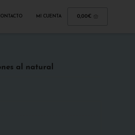
CARRITO
0,00
€
CONTACTO
MI CUENTA
ones al natural