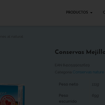
PRODUCTOS
nes al natural
Conservas Mejill
EAN
8410599012629
Conservas nature
Categoría
Peso neto
111g
Peso
69g
escurrido