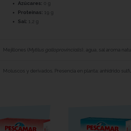
Azúcares:
0 g
Proteínas:
19 g
Sal:
1,2 g
Mejillones (
Mytilus galloprovincialis
), agua, sal aroma natu
Moluscos y derivados. Presencia en planta: anhidrido sulf