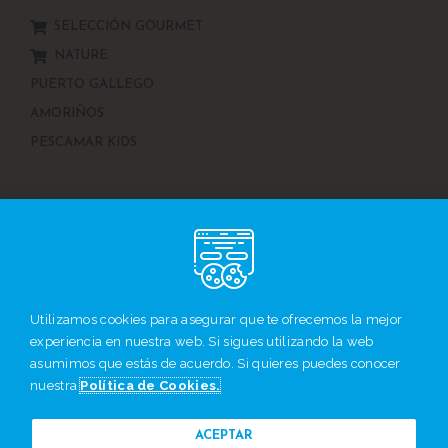
SELECCIÓN GOURMET
NATURE
PUERTO GALLEGO
AMORIÑOS
PESCAMAR KIDS
F
I
Utilizamos cookies para asegurar que te ofrecemos la mejor
a
n
experiencia en nuestra web. Si sigues utilizando la web
c
s
e
t
asumimos que estás de acuerdo. Si quieres puedes conocer
b
a
nuestra
Política de Cookies.
o
g
MADE WITH
IN GALICIA
o
r
k
a
© Todos los derechos reservados
ACEPTAR
-
m